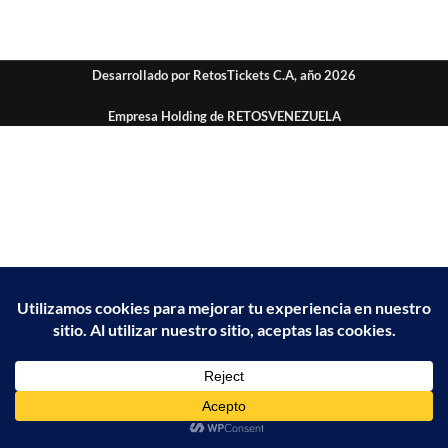
Desarrollado por RetosTickets C.A, año 2026
Empresa Holding de RETOSVENEZUELA
Inicio
Resultados
Carrito
Mi cuenta