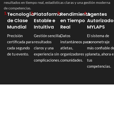
resultados en tiempo real, estadísticas claras y una gestión moderna
de competencias.
1.
2.
3.
4.
Tecnología
Plataforma
Rendimiento
Agentes
de Clase
Estable e
en Tiempo
Autorizado
Mundial
Intuitiva
Real
MYLAPS
Precisión
Gestión sencilla,
Datos
El sistema de
certificada para
resultados
instantáneos para
cronometraje
cada segundo
claros y una
atletas,
más confiable de
de tu evento.
experiencia sin
organizadores y
planeta, ahora e
complicaciones.
comunidades.
tus
competencias.