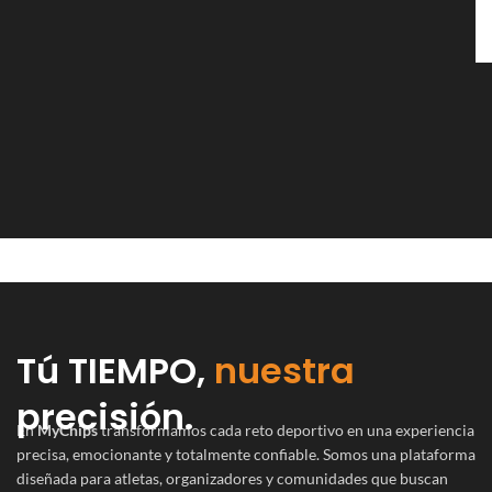
Tú TIEMPO,
nuestra
precisión.
En
MyChips
transformamos cada reto deportivo en una experiencia
precisa, emocionante y totalmente confiable. Somos una plataforma
diseñada para atletas, organizadores y comunidades que buscan