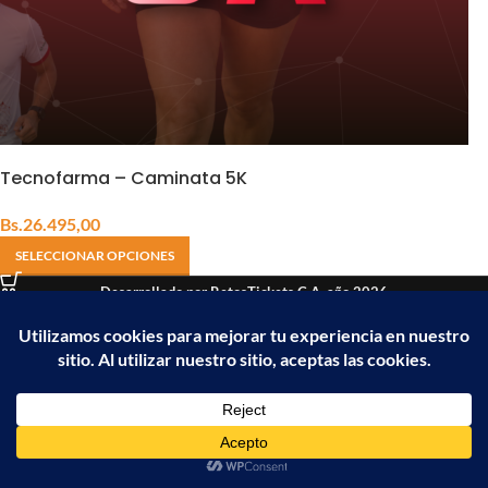
Tecnofarma – Caminata 5K
Bs.
26.495,00
SELECCIONAR OPCIONES
Desarrollado por RetosTickets C.A, año 2026
Empresa Holding de RETOSVENEZUELA
Inicio
Resultados
Carrito
Mi cuenta