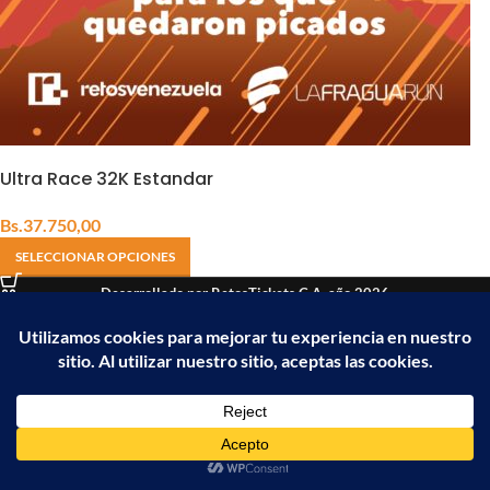
Ultra Race 32K Estandar
Bs.
37.750,00
SELECCIONAR OPCIONES
Desarrollado por RetosTickets C.A, año 2026
Empresa Holding de RETOSVENEZUELA
Inicio
Resultados
Carrito
Mi cuenta