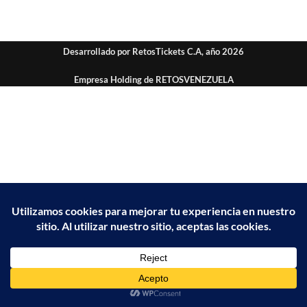
Desarrollado por RetosTickets C.A, año 2026
Empresa Holding de RETOSVENEZUELA
Inicio
Resultados
Carrito
Mi cuenta